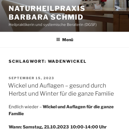
Zum
NATURHEILPRAXIS
Inhalt
BARBARA SCHMID
springen
Heilpraktikerin und systemische Beraterin (DGSF)
Menü
SCHLAGWORT:
WADENWICKEL
VERÖFFENTLICHT
SEPTEMBER 15, 2023
AM
Wickel und Auflagen – gesund durch
Herbst und Winter für die ganze Familie
Endlich wieder –
Wickel und Auflagen für die ganze
Familie
Wann: Samstag, 21.10.2023 10:00-14:00 Uhr