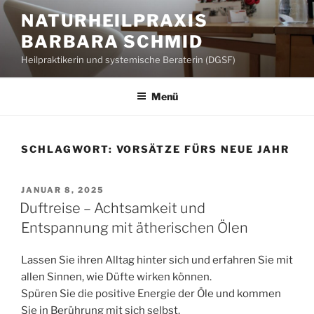
Zum
NATURHEILPRAXIS
Inhalt
BARBARA SCHMID
springen
Heilpraktikerin und systemische Beraterin (DGSF)
Menü
SCHLAGWORT:
VORSÄTZE FÜRS NEUE JAHR
VERÖFFENTLICHT
JANUAR 8, 2025
AM
Duftreise – Achtsamkeit und
Entspannung mit ätherischen Ölen
Lassen Sie ihren Alltag hinter sich und erfahren Sie mit
allen Sinnen, wie Düfte wirken können.
Spüren Sie die positive Energie der Öle und kommen
Sie in Berührung mit sich selbst.