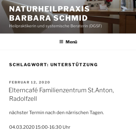
Zum
NATURHEILPRAXIS
Inhalt
BARBARA SCHMID
springen
Heilpraktikerin und systemische Beraterin (DGSF)
Menü
SCHLAGWORT:
UNTERSTÜTZUNG
VERÖFFENTLICHT
FEBRUAR 12, 2020
AM
Elterncafé Familienzentrum St.Anton,
Radolfzell
nächster Termin nach den närrischen Tagen.
04.03.2020 15:00-16:30 Uhr