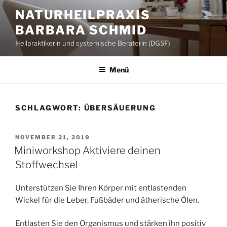
Zum
NATURHEILPRAXIS
Inhalt
BARBARA SCHMID
springen
Heilpraktikerin und systemische Beraterin (DGSF)
Menü
SCHLAGWORT:
ÜBERSÄUERUNG
VERÖFFENTLICHT
NOVEMBER 21, 2019
AM
Miniworkshop Aktiviere deinen
Stoffwechsel
Unterstützen Sie Ihren Körper mit entlastenden
Wickel für die Leber, Fußbäder und ätherische Ölen.
Entlasten Sie den Organismus und stärken ihn positiv