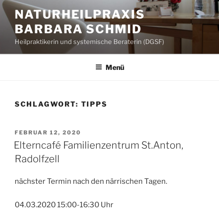
Zum
NATURHEILPRAXIS
Inhalt
BARBARA SCHMID
springen
Heilpraktikerin und systemische Beraterin (DGSF)
Menü
SCHLAGWORT:
TIPPS
VERÖFFENTLICHT
FEBRUAR 12, 2020
AM
Elterncafé Familienzentrum St.Anton,
Radolfzell
nächster Termin nach den närrischen Tagen.
04.03.2020 15:00-16:30 Uhr