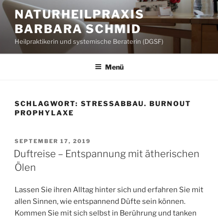
Zum
NATURHEILPRAXIS
Inhalt
BARBARA SCHMID
springen
Heilpraktikerin und systemische Beraterin (DGSF)
Menü
SCHLAGWORT:
STRESSABBAU. BURNOUT
PROPHYLAXE
VERÖFFENTLICHT
SEPTEMBER 17, 2019
AM
Duftreise – Entspannung mit ätherischen
Ölen
Lassen Sie ihren Alltag hinter sich und erfahren Sie mit
allen Sinnen, wie entspannend Düfte sein können.
Kommen Sie mit sich selbst in Berührung und tanken