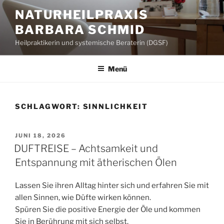
Zum
NATURHEILPRAXIS
Inhalt
BARBARA SCHMID
springen
Heilpraktikerin und systemische Beraterin (DGSF)
Menü
SCHLAGWORT:
SINNLICHKEIT
VERÖFFENTLICHT
JUNI 18, 2026
AM
DUFTREISE – Achtsamkeit und
Entspannung mit ätherischen Ölen
Lassen Sie ihren Alltag hinter sich und erfahren Sie mit
allen Sinnen, wie Düfte wirken können.
Spüren Sie die positive Energie der Öle und kommen
Sie in Berührung mit sich selbst.