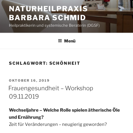
Zum
NATURHEILPRAXIS
Inhalt
BARBARA SCHMID
springen
Heilpraktikerin und systemische Beraterin (DGSF)
Menü
SCHLAGWORT:
SCHÖNHEIT
VERÖFFENTLICHT
OKTOBER 16, 2019
AM
Frauengesundheit – Workshop
09.11.2019
Wechseljahre – Welche Rolle spielen ätherische Öle
und Ernährung?
Zeit für Veränderungen – neugierig geworden?