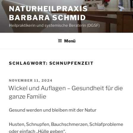
Zum
NATURHEILPRAXIS
Inhalt
BARBARA SCHMID
springen
Heilpraktikerin und systemische Beraterin (DGSF)
Menü
SCHLAGWORT:
SCHNUPFENZEIT
VERÖFFENTLICHT
NOVEMBER 11, 2024
AM
Wickel und Auflagen – Gesundheit für die
ganze Familie
Gesund werden und bleiben mit der Natur
Husten, Schnupfen, Bauchschmerzen, Schlafprobleme
oder einfach „Hülle geben“.