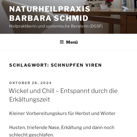
Zum
NATURHEILPRAXIS
Inhalt
BARBARA SCHMID
springen
Heilpraktikerin und systemische Beraterin (DGSF)
Menü
SCHLAGWORT:
SCHNUPFEN VIREN
VERÖFFENTLICHT
OKTOBER 28, 2024
AM
Wickel und Chill – Entspannt durch die
Erkältungszeit
Kleiner Vorbereitungskurs für Herbst und Winter
Husten, triefende Nase, Erkältung und dann noch
schlecht geschlafen.