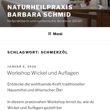
Zum
NATURHEILPRAXIS
Inhalt
BARBARA SCHMID
springen
Heilpraktikerin und systemische Beraterin (DGSF)
Menü
SCHLAGWORT:
SCHMERZÖL
VERÖFFENTLICHT
JANUAR 6, 2026
AM
Workshop Wickel und Auflagen
Entdecke die wohltuende Kraft traditioneller
Hausmittel und ätherischer Öle!
In diesem praxisnahen Workshop lernst du, wie du
Wickel und Auflagen gezielt bei