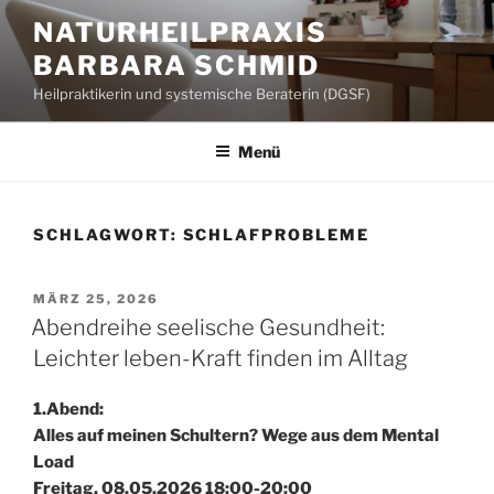
Zum
NATURHEILPRAXIS
Inhalt
BARBARA SCHMID
springen
Heilpraktikerin und systemische Beraterin (DGSF)
Menü
SCHLAGWORT:
SCHLAFPROBLEME
VERÖFFENTLICHT
MÄRZ 25, 2026
AM
Abendreihe seelische Gesundheit:
Leichter leben-Kraft finden im Alltag
1.Abend:
Alles auf meinen Schultern? Wege aus dem Mental
Load
Freitag, 08.05.2026 18:00-20:00