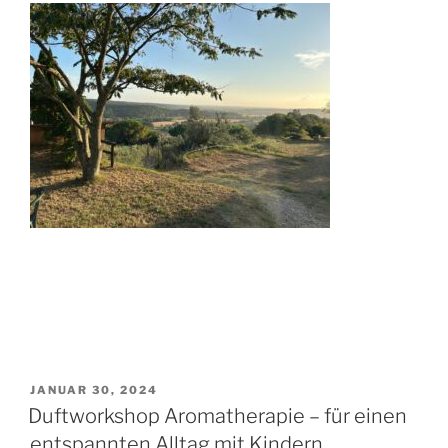
VERÖFFENTLICHT
JANUAR 30, 2024
AM
Duftworkshop Aromatherapie – für einen
entspannten Alltag mit Kindern