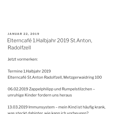
VERÖFFENTLICHT
JANUAR 22, 2019
AM
Elterncafé 1.Halbjahr 2019 St.Anton,
Radolfzell
Jetzt vormerken:
Termine 1.Halbjahr 2019
Elterncafé St.Anton Radolfzell, Metzgerwaidring 100
06.02.2019 Zappelphilipp und Rumpelstilzchen –
unruhige Kinder fordern uns heraus
13.03.2019 Immunsystem – mein Kind ist häufig krank,
was steckt dahinter, wie kann ich vorbeugen?