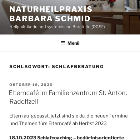
Zum
NATURHEILPRAXIS
Inhalt
BARBARA SCHMID
springen
Heilpraktikerin und systemische Beraterin (DGSF)
Menü
SCHLAGWORT:
SCHLAFBERATUNG
VERÖFFENTLICHT
OKTOBER 16, 2023
AM
Elterncafé im Familienzentrum St. Anton,
Radolfzell
Eltern aufgepasst, jetzt sind sie da, die neuen Termine
und Themen fürs Elterncafé ab Herbst 2023
18.10.2023 Schlafcoaching – bedürfnisorientierte