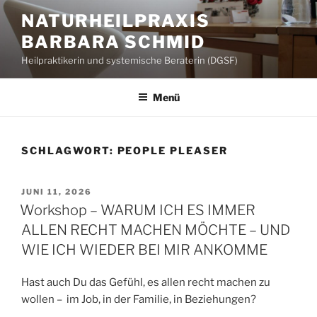
Zum
NATURHEILPRAXIS
Inhalt
BARBARA SCHMID
springen
Heilpraktikerin und systemische Beraterin (DGSF)
Menü
SCHLAGWORT:
PEOPLE PLEASER
VERÖFFENTLICHT
JUNI 11, 2026
AM
Workshop – WARUM ICH ES IMMER
ALLEN RECHT MACHEN MÖCHTE – UND
WIE ICH WIEDER BEI MIR ANKOMME
Hast auch Du das Gefühl, es allen recht machen zu
wollen –
im Job, in der Familie, in Beziehungen?