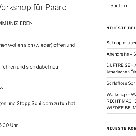
Suchen
orkshop für Paare
nach:
MMUNIZIEREN
NEUESTE BE
Schnupperaben
nen wollen sich (wieder) offen und
Abendreihe – S
DUFTREISE – A
führen und sich dabei neu
ätherischen Öl
Schlaflose So
e?
Workshop – 
RECHT MACHE
en und Stopp Schildern zu tun hat
WIEDER BEI 
5:00 Uhr
NEUESTE KO