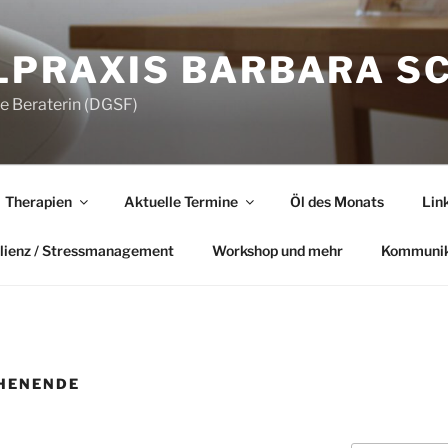
LPRAXIS BARBARA S
he Beraterin (DGSF)
Therapien
Aktuelle Termine
Öl des Monats
Lin
lienz / Stressmanagement
Workshop und mehr
Kommunik
HENENDE