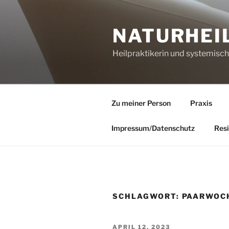
Zum
Inhalt
NATURHEI
springen
Heilpraktikerin und systemisc
Zu meiner Person
Praxis
Impressum/Datenschutz
Resi
SCHLAGWORT:
PAARWOC
VERÖFFENTLICHT
APRIL 12, 2023