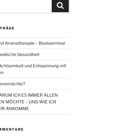
Suchen
ITRÄGE
d Aromatherapie – Basisseminar
eelische Gesundheit
chtsamkeit und Entspannung mit
en
mmernächte?
WARUM ICH ES IMMER ALLEN
N MÖCHTE – UND WIE ICH
MIR ANKOMME
MMENTARE