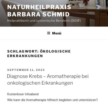
Zum
NATURHEILPRAXIS
Inhalt
BARBARA SCHMID
springen
Heilpraktikerin und systemische Beraterin (DGSF)
Menü
SCHLAGWORT:
ÖKOLOGISCHE
ERKRANKUNGEN
VERÖFFENTLICHT
SEPTEMBER 11, 2023
AM
Diagnose Krebs – Aromatherapie bei
onkologischen Erkrankungen
Kostenloser Infoabend
Wie kann die Aromatherapie hilfreich begleiten und unterstützen?