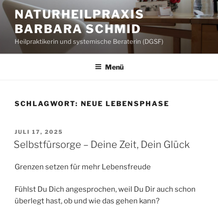
Zum
NATURHEILPRAXIS
Inhalt
BARBARA SCHMID
springen
Heilpraktikerin und systemische Beraterin (DGSF)
Menü
SCHLAGWORT:
NEUE LEBENSPHASE
VERÖFFENTLICHT
JULI 17, 2025
AM
Selbstfürsorge – Deine Zeit, Dein Glück
Grenzen setzen für mehr Lebensfreude
Fühlst Du Dich angesprochen, weil Du Dir auch schon
überlegt hast, ob und wie das gehen kann?