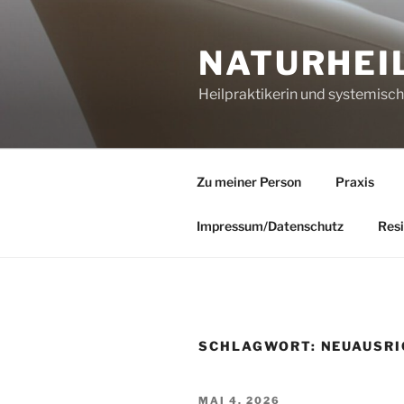
Zum
Inhalt
NATURHEI
springen
Heilpraktikerin und systemisc
Zu meiner Person
Praxis
Impressum/Datenschutz
Resi
SCHLAGWORT:
NEUAUSR
VERÖFFENTLICHT
MAI 4, 2026