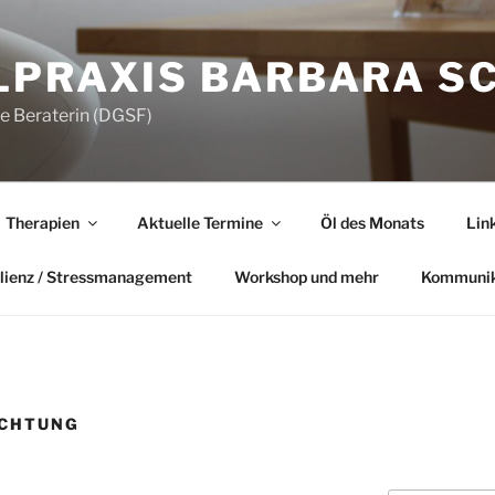
LPRAXIS BARBARA S
he Beraterin (DGSF)
Therapien
Aktuelle Termine
Öl des Monats
Lin
lienz / Stressmanagement
Workshop und mehr
Kommunik
ICHTUNG