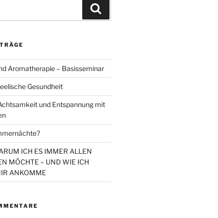
Suchen
ITRÄGE
d Aromatherapie – Basisseminar
eelische Gesundheit
chtsamkeit und Entspannung mit
en
mmernächte?
WARUM ICH ES IMMER ALLEN
N MÖCHTE – UND WIE ICH
MIR ANKOMME
MMENTARE