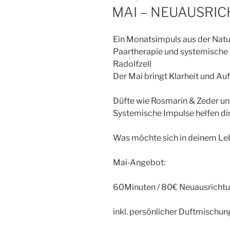
AM
MAI – NEUAUSRI
Ein Monatsimpuls aus der Natur
Paartherapie und systemische
Radolfzell
Der Mai bringt Klarheit und Au
Düfte wie Rosmarin & Zeder unt
Systemische Impulse helfen dir
Was möchte sich in deinem Le
Mai‑Angebot:
60Minuten / 80€ Neuausrichtun
inkl. persönlicher Duftmischun