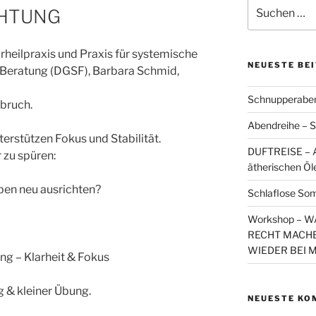
Suchen
CHTUNG
nach:
heilpraxis und Praxis für systemische
NEUESTE BE
 Beratung (DGSF), Barbara Schmid,
Schnupperaben
fbruch.
Abendreihe – S
erstützen Fokus und Stabilität.
DUFTREISE – A
 zu spüren:
ätherischen Öl
ben neu ausrichten?
Schlaflose So
Workshop – 
RECHT MACHE
WIEDER BEI 
g – Klarheit & Fokus
g & kleiner Übung.
NEUESTE KO