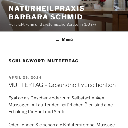
Zum
NATURHEILPRAXIS
Inhalt
BARBARA SCHMID
springen
Heilpraktikerin und systemische Beraterin (DGSF)
Menü
SCHLAGWORT:
MUTTERTAG
VERÖFFENTLICHT
APRIL 29, 2024
AM
MUTTERTAG – Gesundheit verschenken
Egal ob als Geschenk oder zum Selbstschenken.
Massagen mit duftenden natürlichen Ölen sind eine
Erholung für Haut und Seele.
Oder kennen Sie schon die Kräuterstempel Massage