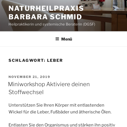
Zum
NATURHEILPRAXIS
Inhalt
BARBARA SCHMID
springen
Heilpraktikerin und systemische Beraterin (DGSF)
Menü
SCHLAGWORT:
LEBER
VERÖFFENTLICHT
NOVEMBER 21, 2019
AM
Miniworkshop Aktiviere deinen
Stoffwechsel
Unterstützen Sie Ihren Körper mit entlastenden
Wickel für die Leber, Fußbäder und ätherische Ölen.
Entlasten Sie den Organismus und stärken ihn positiv