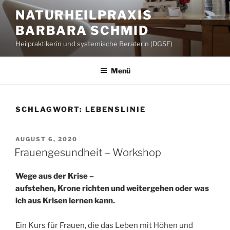
Zum
NATURHEILPRAXIS
Inhalt
BARBARA SCHMID
springen
Heilpraktikerin und systemische Beraterin (DGSF)
Menü
SCHLAGWORT:
LEBENSLINIE
VERÖFFENTLICHT
AUGUST 6, 2020
AM
Frauengesundheit – Workshop
Wege aus der Krise –
aufstehen, Krone richten und weitergehen oder was
ich aus Krisen lernen kann.
Ein Kurs für Frauen, die das Leben mit Höhen und