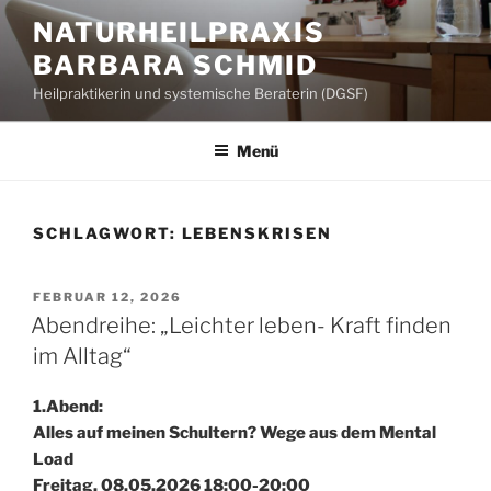
Zum
NATURHEILPRAXIS
Inhalt
BARBARA SCHMID
springen
Heilpraktikerin und systemische Beraterin (DGSF)
Menü
SCHLAGWORT:
LEBENSKRISEN
VERÖFFENTLICHT
FEBRUAR 12, 2026
AM
Abendreihe: „Leichter leben- Kraft finden
im Alltag“
1.Abend:
Alles auf meinen Schultern? Wege aus dem Mental
Load
Freitag, 08.05.2026 18:00-20:00