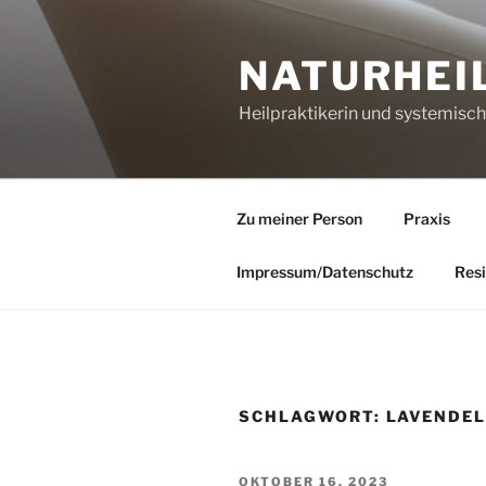
Zum
Inhalt
NATURHEI
springen
Heilpraktikerin und systemisc
Zu meiner Person
Praxis
Impressum/Datenschutz
Resi
SCHLAGWORT:
LAVENDEL
VERÖFFENTLICHT
OKTOBER 16, 2023