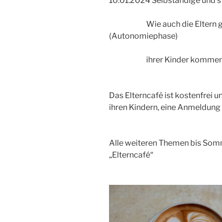
10.01.2024 Selbständige und s
Wie auch die Eltern gestä
(Autonomiephase)
ihrer Kinder k
Das Elterncafé ist kostenfrei un
ihren Kindern, eine Anmeldung i
Alle weiteren Themen bis Som
„Elterncafé“