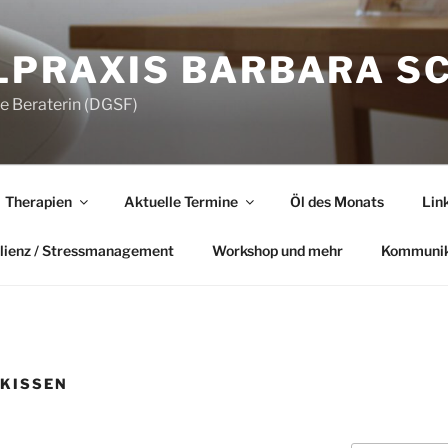
LPRAXIS BARBARA S
he Beraterin (DGSF)
Therapien
Aktuelle Termine
Öl des Monats
Lin
lienz / Stressmanagement
Workshop und mehr
Kommunik
KISSEN