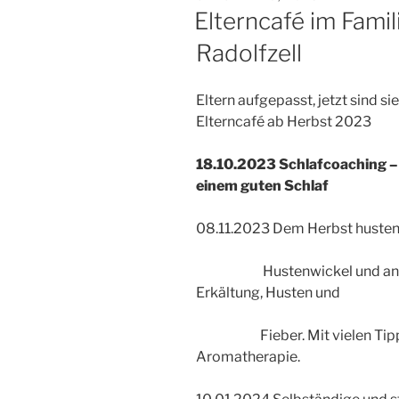
AM
Elterncafé im Fami
Radolfzell
Eltern aufgepasst, jetzt sind s
Elterncafé ab Herbst 2023
18.10.2023 Schlafcoaching – 
einem guten Schlaf
08.11.2023 Dem Herbst husten
Hustenwickel und andere
Erkältung, Husten und
Fieber. Mit vielen Tipps au
Aromatherapie.