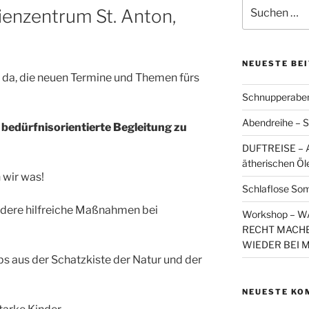
Suchen
lienzentrum St. Anton,
nach:
NEUESTE BE
ie da, die neuen Termine und Themen fürs
Schnupperaben
Abendreihe – S
bedürfnisorientierte Begleitung zu
DUFTREISE – A
ätherischen Öl
 wir was!
Schlaflose So
 hilfreiche Maßnahmen bei
Workshop – 
RECHT MACHE
WIEDER BEI 
s der Schatzkiste der Natur und der
NEUESTE KO