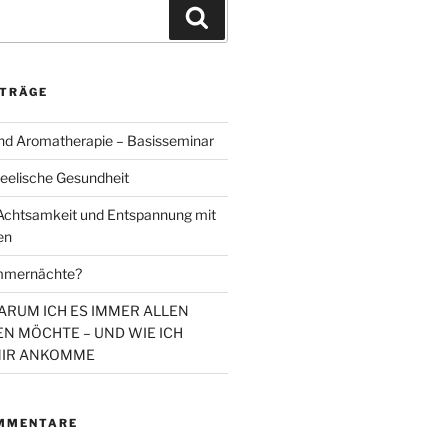
Suchen
ITRÄGE
d Aromatherapie – Basisseminar
eelische Gesundheit
chtsamkeit und Entspannung mit
en
mmernächte?
WARUM ICH ES IMMER ALLEN
N MÖCHTE – UND WIE ICH
MIR ANKOMME
MMENTARE