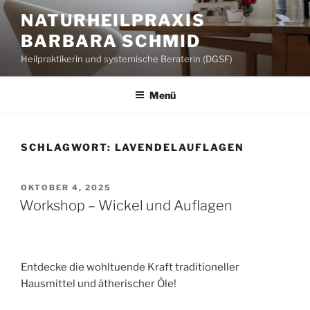
Zum
NATURHEILPRAXIS
Inhalt
BARBARA SCHMID
springen
Heilpraktikerin und systemische Beraterin (DGSF)
Menü
SCHLAGWORT:
LAVENDELAUFLAGEN
VERÖFFENTLICHT
OKTOBER 4, 2025
AM
Workshop – Wickel und Auflagen
Entdecke die wohltuende Kraft traditioneller
Hausmittel und ätherischer Öle!