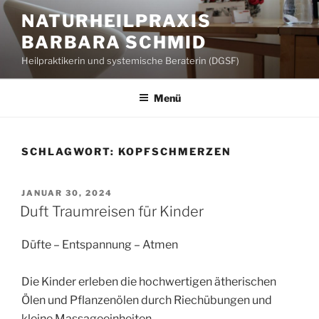
Zum
NATURHEILPRAXIS
Inhalt
BARBARA SCHMID
springen
Heilpraktikerin und systemische Beraterin (DGSF)
Menü
SCHLAGWORT:
KOPFSCHMERZEN
VERÖFFENTLICHT
JANUAR 30, 2024
AM
Duft Traumreisen für Kinder
Düfte – Entspannung – Atmen
Die Kinder erleben die hochwertigen ätherischen
Ölen und Pflanzenölen durch Riechübungen und
kleine Massageeinheiten.