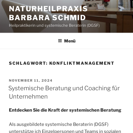
Zum
NATURHEILPRAXIS
Inhalt
BARBARA SCHMID
springen
Heilpraktikerin und systemische Beraterin (DGSF)
Menü
SCHLAGWORT:
KONFLIKTMANAGEMENT
VERÖFFENTLICHT
NOVEMBER 11, 2024
AM
Systemische Beratung und Coaching für
Unternehmen
Entdecken Sie die Kraft der systemischen Beratung
Als ausgebildete systemische Beraterin (DGSF)
unterstütze ich Einzelpersonen und Teams in sozialen