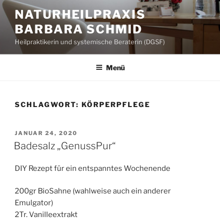
Zum
NATURHEILPRAXIS
Inhalt
BARBARA SCHMID
springen
Heilpraktikerin und systemische Beraterin (DGSF)
Menü
SCHLAGWORT:
KÖRPERPFLEGE
VERÖFFENTLICHT
JANUAR 24, 2020
AM
Badesalz „GenussPur“
DIY Rezept für ein entspanntes Wochenende
200gr BioSahne (wahlweise auch ein anderer
Emulgator)
2Tr. Vanilleextrakt