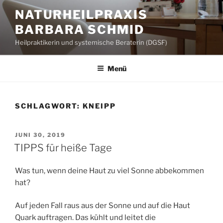
Zum
NATURHEILPRAXIS
Inhalt
BARBARA SCHMID
springen
Heilpraktikerin und systemische Beraterin (DGSF)
Menü
SCHLAGWORT:
KNEIPP
VERÖFFENTLICHT
JUNI 30, 2019
AM
TIPPS für heiße Tage
Was tun, wenn deine Haut zu viel Sonne abbekommen
hat?
Auf jeden Fall raus aus der Sonne und auf die Haut
Quark auftragen. Das kühlt und leitet die