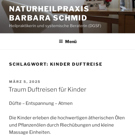
Zum
NATURHEILPRAXIS
Inhalt
BARBARA SCHMID
springen
Heilpraktikerin und systemische Beraterin (DGSF)
Menü
SCHLAGWORT:
KINDER DUFTREISE
VERÖFFENTLICHT
MÄRZ 5, 2025
AM
Traum Duftreisen für Kinder
Düfte – Entspannung – Atmen
Die Kinder erleben die hochwertigen ätherischen Ölen
und Pflanzenölen durch Riechübungen und kleine
Massage Einheiten.