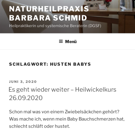
Zum
NATURHEILPRAXIS
Inhalt
BARBARA SCHMID
springen
Heilpraktikerin und systemische Beraterin (DGSF)
Menü
SCHLAGWORT:
HUSTEN BABYS
VERÖFFENTLICHT
JUNI 3, 2020
AM
Es geht wieder weiter – Heilwickelkurs
26.09.2020
Schon mal was von einem Zwiebelsäckchen gehört?
Was mache ich, wenn mein Baby Bauchschmerzen hat,
schlecht schläft oder hustet.