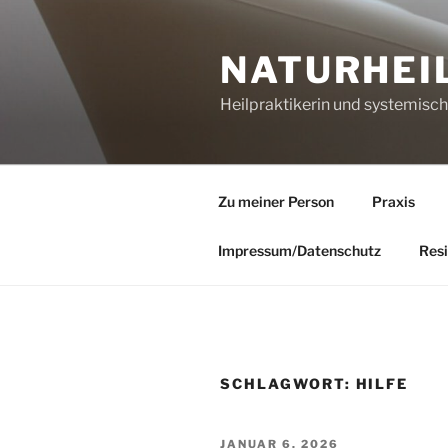
Zum
Inhalt
NATURHEI
springen
Heilpraktikerin und systemisc
Zu meiner Person
Praxis
Impressum/Datenschutz
Resi
SCHLAGWORT:
HILFE
VERÖFFENTLICHT
JANUAR 6, 2026