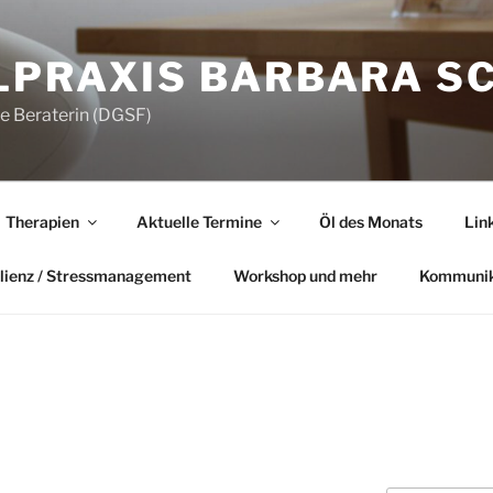
LPRAXIS BARBARA S
he Beraterin (DGSF)
Therapien
Aktuelle Termine
Öl des Monats
Lin
lienz / Stressmanagement
Workshop und mehr
Kommunik