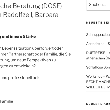
Suchen
sche Beratung (DGSF)
nach:
 Radolfzell, Barbara
NEUESTE BE
Schnupperaben
g und innere Stärke
Abendreihe – S
len Lebenssituation überfordert oder
DUFTREISE – A
Ihrer Partnerschaft oder Familie, die Sie
ätherischen Öl
tzung, um neue Perspektiven zu
ngen zu entwickeln?
Schlaflose So
Workshop – 
und professionell bei:
RECHT MACHE
WIEDER BEI 
Familie
NEUESTE KO