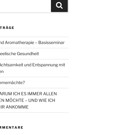
Suchen
ITRÄGE
d Aromatherapie – Basisseminar
eelische Gesundheit
chtsamkeit und Entspannung mit
en
mmernächte?
WARUM ICH ES IMMER ALLEN
N MÖCHTE – UND WIE ICH
MIR ANKOMME
MMENTARE