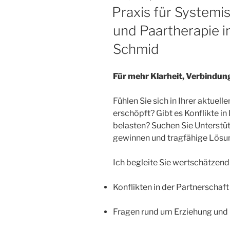
AM
Praxis für Systemi
und Paartherapie in
Schmid
Für mehr Klarheit, Verbindun
Fühlen Sie sich in Ihrer aktuel
erschöpft? Gibt es Konflikte in 
belasten? Suchen Sie Unterstü
gewinnen und tragfähige Lösu
Ich begleite Sie wertschätzend 
Konflikten in der Partnerschaft
Fragen rund um Erziehung und 