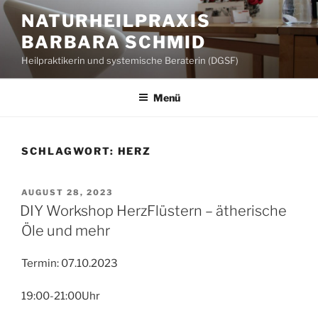
Zum
NATURHEILPRAXIS
Inhalt
BARBARA SCHMID
springen
Heilpraktikerin und systemische Beraterin (DGSF)
Menü
SCHLAGWORT:
HERZ
VERÖFFENTLICHT
AUGUST 28, 2023
AM
DIY Workshop HerzFlüstern – ätherische
Öle und mehr
Termin: 07.10.2023
19:00-21:00Uhr