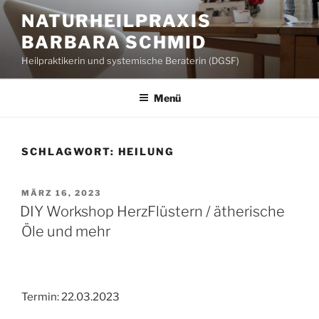
Zum
NATURHEILPRAXIS
Inhalt
BARBARA SCHMID
springen
Heilpraktikerin und systemische Beraterin (DGSF)
Menü
SCHLAGWORT:
HEILUNG
VERÖFFENTLICHT
MÄRZ 16, 2023
AM
DIY Workshop HerzFlüstern / ätherische
Öle und mehr
Termin: 22.03.2023