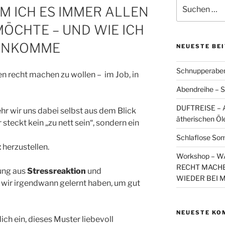
Suchen
M ICH ES IMMER ALLEN
nach:
ÖCHTE – UND WIE ICH
 ANKOMME
NEUESTE BE
Schnupperaben
len recht machen zu wollen –
im Job, in
Abendreihe – S
DUFTREISE – A
ehr wir uns dabei selbst aus dem Blick
ätherischen Öl
steckt kein „zu nett sein“, sondern ein
Schlaflose So
t
herzustellen.
Workshop – 
RECHT MACHE
hung aus
Stressreaktion
und
WIEDER BEI 
e wir irgendwann gelernt haben, um gut
NEUESTE KO
ch ein, dieses Muster liebevoll