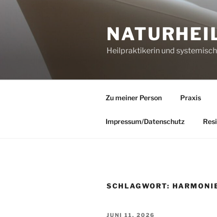
Zum
Inhalt
NATURHEI
springen
Heilpraktikerin und systemisc
Zu meiner Person
Praxis
Impressum/Datenschutz
Resi
SCHLAGWORT:
HARMONI
VERÖFFENTLICHT
JUNI 11, 2026