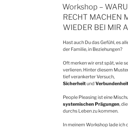
AM
Workshop – WARU
RECHT MACHEN M
WIEDER BEI MIR
Hast auch Du das Gefühl, es al
der Familie, in Beziehungen?
Oft merken wir erst spät, wie s
verlieren. Hinter diesem Muster 
tief verankerter Versuch,
Sicherheit
und
Verbundenhei
People Pleasing ist eine Misc
systemischen Prägungen
, di
durchs Leben zu kommen.
In meinem Workshop lade ich di