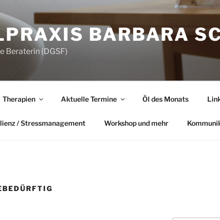
LPRAXIS BARBARA S
he Beraterin (DGSF)
Therapien
Aktuelle Termine
Öl des Monats
Lin
lienz / Stressmanagement
Workshop und mehr
Kommunik
EBEDÜRFTIG