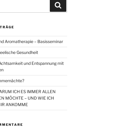
Suchen
ITRÄGE
d Aromatherapie – Basisseminar
eelische Gesundheit
chtsamkeit und Entspannung mit
en
mmernächte?
WARUM ICH ES IMMER ALLEN
N MÖCHTE – UND WIE ICH
MIR ANKOMME
MMENTARE