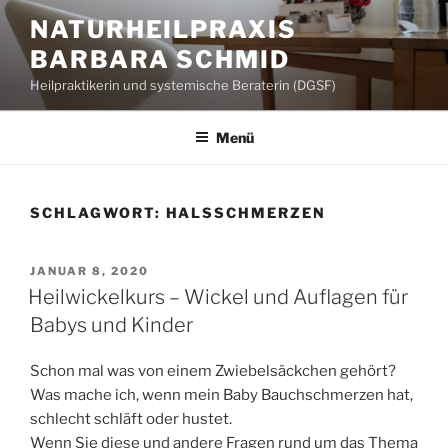
Zum
NATURHEILPRAXIS
Inhalt
BARBARA SCHMID
springen
Heilpraktikerin und systemische Beraterin (DGSF)
Menü
SCHLAGWORT:
HALSSCHMERZEN
VERÖFFENTLICHT
JANUAR 8, 2020
AM
Heilwickelkurs – Wickel und Auflagen für
Babys und Kinder
Schon mal was von einem Zwiebelsäckchen gehört?
Was mache ich, wenn mein Baby Bauchschmerzen hat,
schlecht schläft oder hustet.
Wenn Sie diese und andere Fragen rund um das Thema