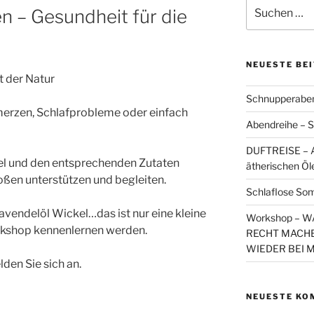
Suchen
n – Gesundheit für die
nach:
NEUESTE BE
 der Natur
Schnupperaben
erzen, Schlafprobleme oder einfach
Abendreihe – S
DUFTREISE – A
el und den entsprechenden Zutaten
ätherischen Öl
oßen unterstützen und begleiten.
Schlaflose So
avendelöl Wickel…das ist nur eine kleine
Workshop – 
rkshop kennenlernen werden.
RECHT MACHE
WIEDER BEI 
en Sie sich an.
NEUESTE KO