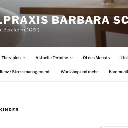
LPRAXIS BARBARA S
he Beraterin (DGSF)
Therapien
Aktuelle Termine
Öl des Monats
Lin
lienz / Stressmanagement
Workshop und mehr
Kommunik
KINDER