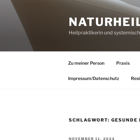
Zum
Inhalt
NATURHEI
springen
Heilpraktikerin und systemisc
Zu meiner Person
Praxis
Impressum/Datenschutz
Resi
SCHLAGWORT:
GESUNDE 
VERÖFFENTLICHT
NOVEMBER 11, 2024