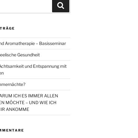
Suchen
ITRÄGE
d Aromatherapie – Basisseminar
eelische Gesundheit
chtsamkeit und Entspannung mit
en
mmernächte?
WARUM ICH ES IMMER ALLEN
N MÖCHTE – UND WIE ICH
MIR ANKOMME
MMENTARE