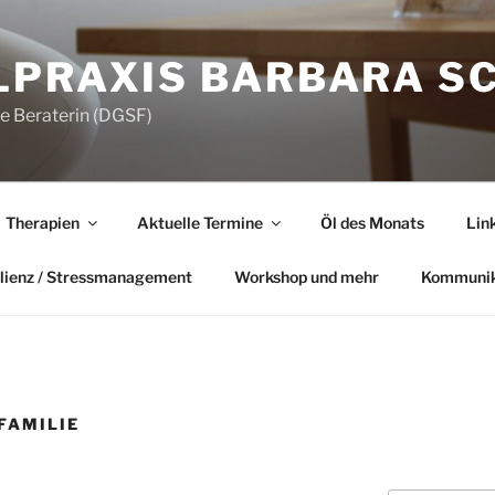
LPRAXIS BARBARA S
he Beraterin (DGSF)
Therapien
Aktuelle Termine
Öl des Monats
Lin
lienz / Stressmanagement
Workshop und mehr
Kommunik
FAMILIE