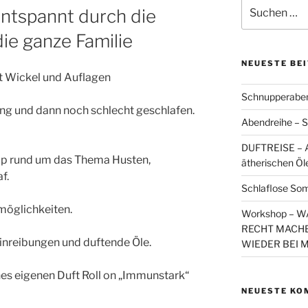
Suchen
entspannt durch die
nach:
die ganze Familie
NEUESTE BE
t Wickel und Auflagen
Schnupperaben
ung und dann noch schlecht geschlafen.
Abendreihe – S
DUFTREISE – A
hop rund um das Thema Husten,
ätherischen Öl
f.
Schlaflose So
möglichkeiten.
Workshop – 
RECHT MACHE
Einreibungen und duftende Öle.
WIEDER BEI 
nes eigenen Duft Roll on „Immunstark“
NEUESTE KO