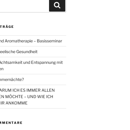
Suchen
ITRÄGE
d Aromatherapie – Basisseminar
eelische Gesundheit
chtsamkeit und Entspannung mit
en
mmernächte?
WARUM ICH ES IMMER ALLEN
N MÖCHTE – UND WIE ICH
MIR ANKOMME
MMENTARE