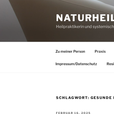
Zum
Inhalt
NATURHEI
springen
Heilpraktikerin und systemisc
Zu meiner Person
Praxis
Impressum/Datenschutz
Resi
SCHLAGWORT:
GESUNDE 
VERÖFFENTLICHT
FEBRUAR 16, 2025