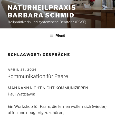
Zum
NATURHEILPRAXIS
Inhalt
BARBARA SCHMID
springen
Heilpraktikerin und systemische Beraterin (DGSF)
Menü
SCHLAGWORT:
GESPRÄCHE
VERÖFFENTLICHT
APRIL 17, 2026
AM
Kommunikation für Paare
MAN KANN NICHT NICHT KOMMUNIZIEREN
Paul Watzlawik
Ein Workshop für Paare, die lernen wollen sich (wieder)
offen und neugierig zuzuhören,