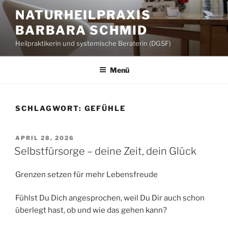
Zum
NATURHEILPRAXIS
Inhalt
BARBARA SCHMID
springen
Heilpraktikerin und systemische Beraterin (DGSF)
Menü
SCHLAGWORT:
GEFÜHLE
VERÖFFENTLICHT
APRIL 28, 2026
AM
Selbstfürsorge – deine Zeit, dein Glück
Grenzen setzen für mehr Lebensfreude
Fühlst Du Dich angesprochen, weil Du Dir auch schon
überlegt hast, ob und wie das gehen kann?