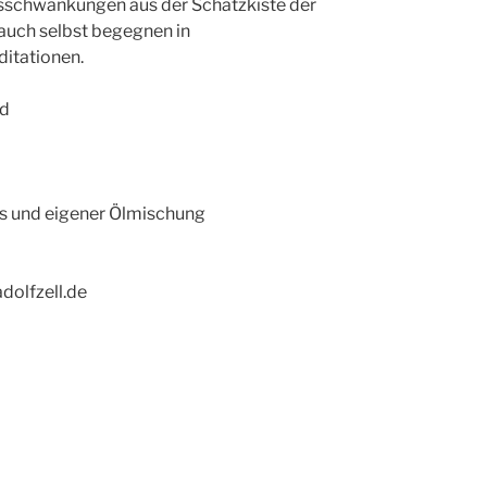
schwankungen aus der Schatzkiste der
 auch selbst begegnen in
itationen.
id
ss und eigener Ölmischung
dolfzell.de