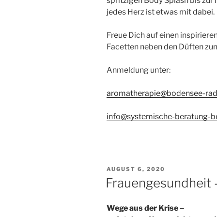
spritzigen Body Splash bis zur
jedes Herz ist etwas mit dabei.
Freue Dich auf einen inspirier
Facetten neben den Düften zu
Anmeldung unter:
aromatherapie@bodensee-rado
info@systemische-beratung-b
VERÖFFENTLICHT
AUGUST 6, 2020
AM
Frauengesundheit
Wege aus der Krise –