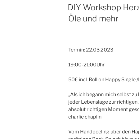
AM
DIY Workshop HerzF
Öle und mehr
Termin: 22.03.2023
19:00-21:00Uhr
50€ incl. Roll on Happy Singl
„Als ich begann mich selbst zu 
jeder Lebenslage zur richtigen 
absolut richtigen Moment gesc
charlie chaplin
Vom Handpeeling über den Hap