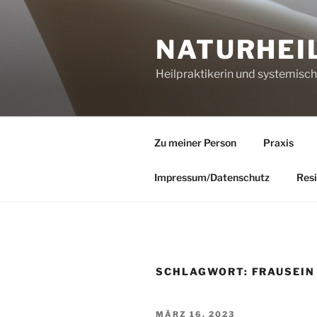
Zum
Inhalt
NATURHEI
springen
Heilpraktikerin und systemisc
Zu meiner Person
Praxis
Impressum/Datenschutz
Resi
SCHLAGWORT:
FRAUSEIN
VERÖFFENTLICHT
MÄRZ 16, 2023