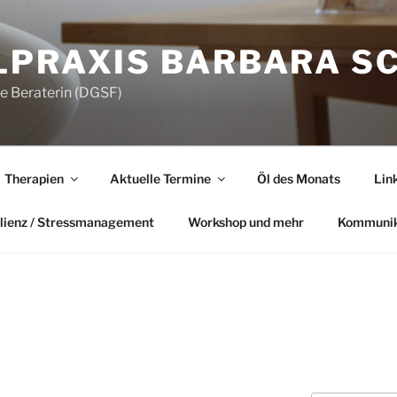
LPRAXIS BARBARA S
he Beraterin (DGSF)
Therapien
Aktuelle Termine
Öl des Monats
Lin
lienz / Stressmanagement
Workshop und mehr
Kommunik