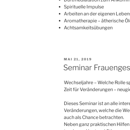
Spirituelle Impulse
Arbeiten an der eigenen Leben
Aromatherapie – ätherische Ö
Achtsamkeitsübungen
VERÖFFENTLICHT
MAI 21, 2019
AM
Seminar Frauenges
Wechseljahre – Welche Rolle s
Zeit für Veränderungen – neug
Dieses Seminar ist an alle inter
Veränderungen, welche die Wec
auch als Chance betrachten.
Neben ganz praktischen Hilfen