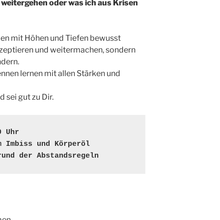
 weitergehen oder was ich aus Krisen
eben mit Höhen und Tiefen bewusst
akzeptieren und weitermachen, sondern
ndern.
ennen lernen mit allen Stärken und
sei gut zu Dir.
 Uhr 

 Imbiss und Körperöl

rund der Abstandsregeln
men