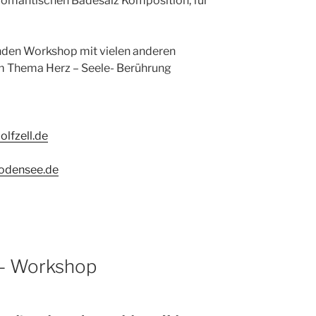
 romantischen Badesalz Komposition, für
enden Workshop mit vielen anderen
m Thema Herz – Seele- Berührung
lfzell.de
odensee.de
 – Workshop