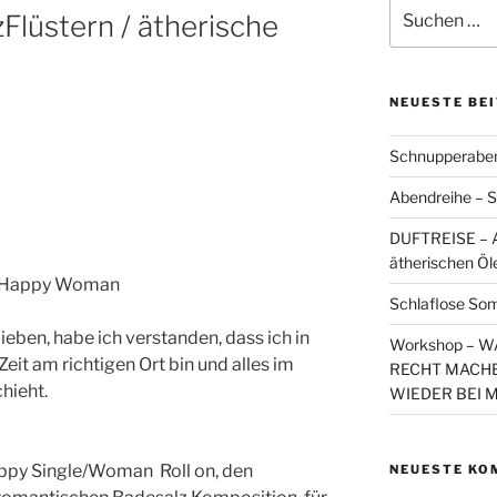
Suchen
lüstern / ätherische
nach:
NEUESTE BE
Schnupperaben
Abendreihe – S
DUFTREISE – A
ätherischen Öl
e /Happy Woman
Schlaflose So
lieben, habe ich verstanden, dass ich in
Workshop – 
Zeit am richtigen Ort bin und alles im
RECHT MACHE
hieht.
WIEDER BEI 
py Single/Woman Roll on, den
NEUESTE KO