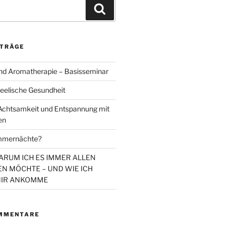
Suchen
ITRÄGE
d Aromatherapie – Basisseminar
eelische Gesundheit
chtsamkeit und Entspannung mit
en
mmernächte?
WARUM ICH ES IMMER ALLEN
N MÖCHTE – UND WIE ICH
MIR ANKOMME
MMENTARE