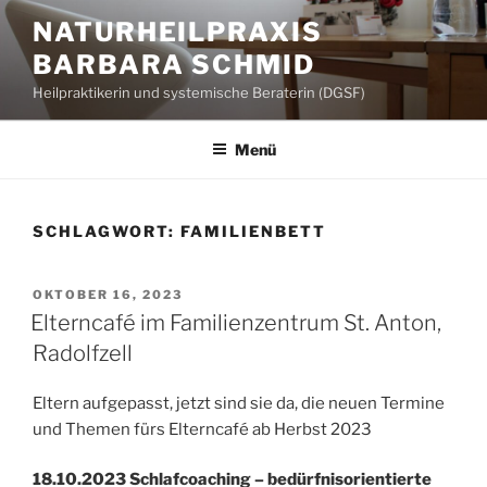
Zum
NATURHEILPRAXIS
Inhalt
BARBARA SCHMID
springen
Heilpraktikerin und systemische Beraterin (DGSF)
Menü
SCHLAGWORT:
FAMILIENBETT
VERÖFFENTLICHT
OKTOBER 16, 2023
AM
Elterncafé im Familienzentrum St. Anton,
Radolfzell
Eltern aufgepasst, jetzt sind sie da, die neuen Termine
und Themen fürs Elterncafé ab Herbst 2023
18.10.2023 Schlafcoaching – bedürfnisorientierte