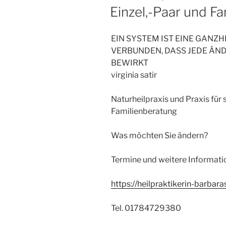
AM
Einzel,-Paar und F
EIN SYSTEM IST EINE GANZHE
VERBUNDEN, DASS JEDE ÄN
BEWIRKT
virginia satir
Naturheilpraxis und Praxis für
Familienberatung
Was möchten Sie ändern?
Termine und weitere Informati
https://heilpraktikerin-barbar
Tel. 01784729380