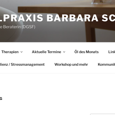
LPRAXIS BARBARA S
he Beraterin (DGSF)
Therapien
Aktuelle Termine
Öl des Monats
Lin
lienz / Stressmanagement
Workshop und mehr
Kommunik
G