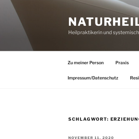
Zum
Inhalt
NATURHEI
springen
Heilpraktikerin und systemisc
Zu meiner Person
Praxis
Impressum/Datenschutz
Resi
SCHLAGWORT:
ERZIEHUN
VERÖFFENTLICHT
NOVEMBER 11, 2020