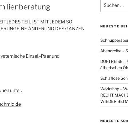
Suchen
amilienberatung
nach:
IT.JEDES TEIL IST MIT JEDEM SO
NEUESTE BE
DERUNGEINE ÄNDERUNG DES GANZEN
Schnupperaben
Abendreihe – S
 systemische Einzel,-Paar und
DUFTREISE – A
ätherischen Öl
Schlaflose So
Workshop – 
onen unter:
RECHT MACHE
WIEDER BEI 
aschmid.de
NEUESTE KO