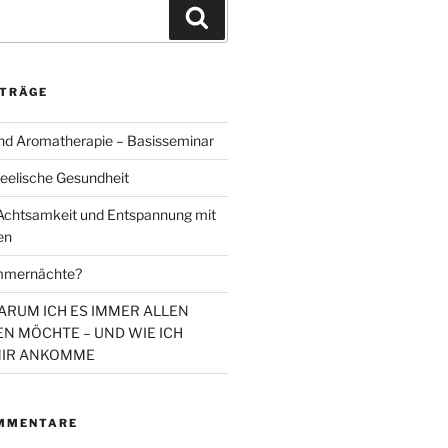
Suchen
ITRÄGE
d Aromatherapie – Basisseminar
eelische Gesundheit
chtsamkeit und Entspannung mit
en
mmernächte?
WARUM ICH ES IMMER ALLEN
N MÖCHTE – UND WIE ICH
MIR ANKOMME
MMENTARE