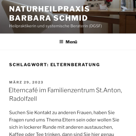
Zum
NATURHEILPRAXIS
Inhalt
BARBARA SCHMID
springen
Heilpraktikerin und systemische Beraterin (DGSF)
Menü
SCHLAGWORT:
ELTERNBERATUNG
VERÖFFENTLICHT
MÄRZ 29, 2023
AM
Elterncafé im Familienzentrum St.Anton,
Radolfzell
Suchen Sie Kontakt zu anderen Frauen, haben Sie
Fragen rund ums Thema Eltern sein oder wollen Sie
sich in lockerer Runde mit anderen austauschen,
Kaffee oder Tee trinken, dann sind Sie hier genau