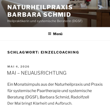
Zum
NATURHEILPRAXIS
Inhalt
BARBARA SCHMID
springen
Heilpraktikerin und systemische Beraterin (DGSF)
Menü
SCHLAGWORT:
EINZELCOACHING
VERÖFFENTLICHT
MAI 4, 2026
AM
MAI – NEUAUSRICHTUNG
Ein Monatsimpuls aus der Naturheilpraxis und Praxis
für systemische Paartherapie und systemische
Beratung (DGSF), Barbara Schmid, Radolfzell
Der Mai bringt Klarheit und Aufbruch.