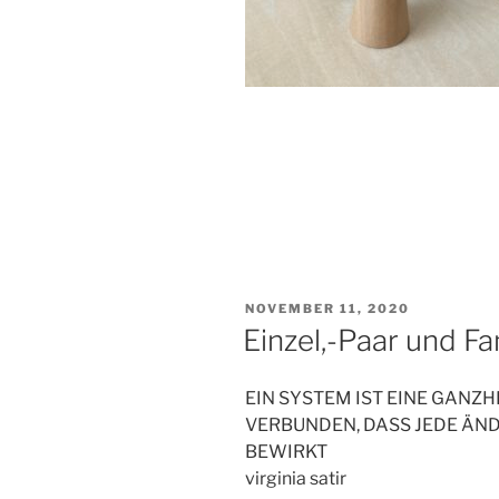
VERÖFFENTLICHT
NOVEMBER 11, 2020
AM
Einzel,-Paar und F
EIN SYSTEM IST EINE GANZHE
VERBUNDEN, DASS JEDE ÄN
BEWIRKT
virginia satir