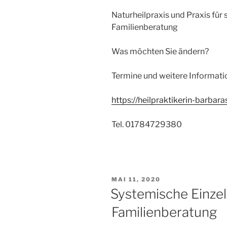
Naturheilpraxis und Praxis für
Familienberatung
Was möchten Sie ändern?
Termine und weitere Informati
https://heilpraktikerin-barbar
Tel. 01784729380
VERÖFFENTLICHT
MAI 11, 2020
AM
Systemische Einzel
Familienberatung