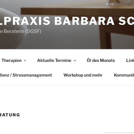
LPRAXIS BARBARA S
he Beraterin (DGSF)
Therapien
Aktuelle Termine
Öl des Monats
Lin
lienz / Stressmanagement
Workshop und mehr
Kommunik
RATUNG