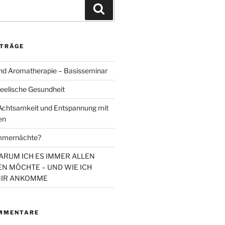
Suchen
ITRÄGE
d Aromatherapie – Basisseminar
eelische Gesundheit
chtsamkeit und Entspannung mit
en
mmernächte?
WARUM ICH ES IMMER ALLEN
N MÖCHTE – UND WIE ICH
MIR ANKOMME
MMENTARE