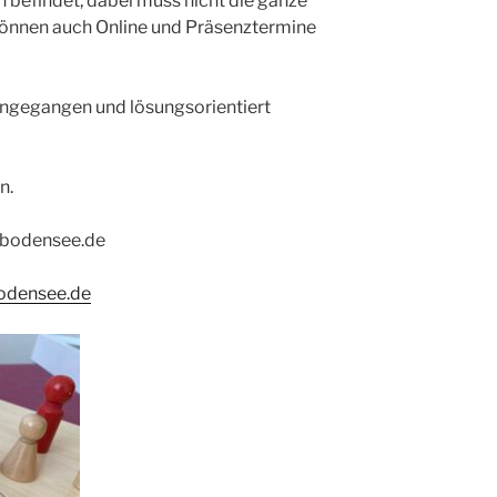
n befindet, dabei muss nicht die ganze
 können auch Online und Präsenztermine
gegangen und lösungsorientiert
n.
-bodensee.de
odensee.de