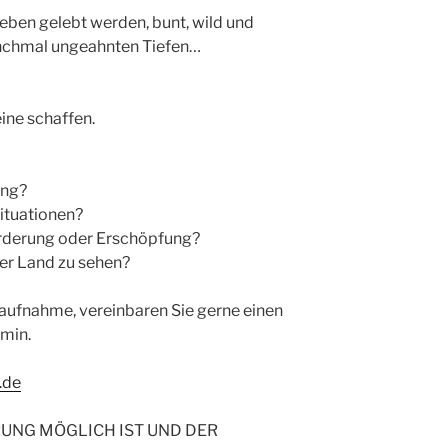
Leben gelebt werden, bunt, wild und
nchmal ungeahnten Tiefen…
eine schaffen.
ung?
situationen?
forderung oder Erschöpfung?
der Land zu sehen?
taufnahme, vereinbaren Sie gerne einen
min.
.de
UNG MÖGLICH IST UND DER