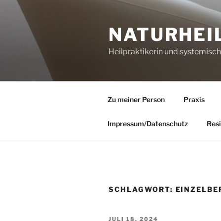
Zum
Inhalt
NATURHEI
springen
Heilpraktikerin und systemisc
Zu meiner Person
Praxis
Impressum/Datenschutz
Resi
SCHLAGWORT:
EINZELBE
VERÖFFENTLICHT
JULI 18, 2024