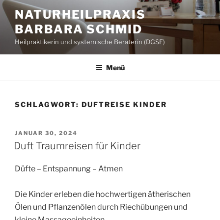
Zum
NATURHEILPRAXIS
Inhalt
BARBARA SCHMID
springen
Heilpraktikerin und systemische Beraterin (DGSF)
Menü
SCHLAGWORT:
DUFTREISE KINDER
VERÖFFENTLICHT
JANUAR 30, 2024
AM
Duft Traumreisen für Kinder
Düfte – Entspannung – Atmen
Die Kinder erleben die hochwertigen ätherischen
Ölen und Pflanzenölen durch Riechübungen und
kleine Massageeinheiten.