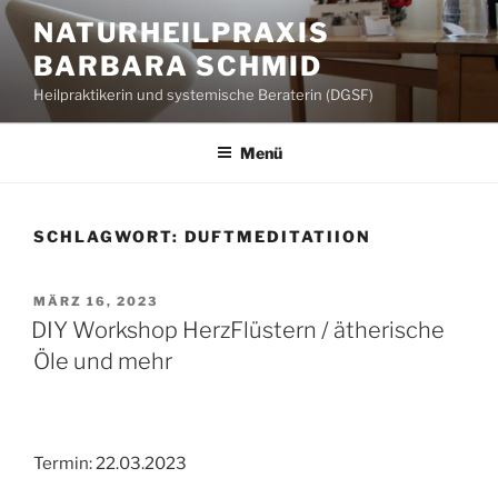
Zum
NATURHEILPRAXIS
Inhalt
BARBARA SCHMID
springen
Heilpraktikerin und systemische Beraterin (DGSF)
Menü
SCHLAGWORT:
DUFTMEDITATIION
VERÖFFENTLICHT
MÄRZ 16, 2023
AM
DIY Workshop HerzFlüstern / ätherische
Öle und mehr
Termin: 22.03.2023