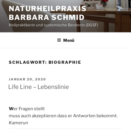
Zum
NATURHEILPRAXIS
Inhalt
BARBARA SCHMID
springen
Heilpraktikerin und systemische Beraterin (DGSF)
Menü
SCHLAGWORT:
BIOGRAPHIE
VERÖFFENTLICHT
JANUAR 20, 2020
AM
Life Line – Lebenslinie
W
er Fragen stellt
muss auch akzeptieren dass er Antworten bekommt.
Kamerun