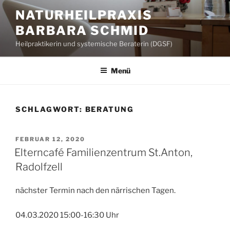
Zum
NATURHEILPRAXIS
Inhalt
BARBARA SCHMID
springen
Heilpraktikerin und systemische Beraterin (DGSF)
Menü
SCHLAGWORT:
BERATUNG
VERÖFFENTLICHT
FEBRUAR 12, 2020
AM
Elterncafé Familienzentrum St.Anton,
Radolfzell
nächster Termin nach den närrischen Tagen.
04.03.2020 15:00-16:30 Uhr