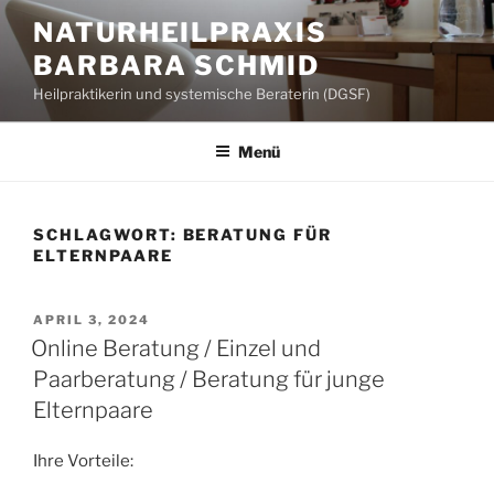
Zum
NATURHEILPRAXIS
Inhalt
BARBARA SCHMID
springen
Heilpraktikerin und systemische Beraterin (DGSF)
Menü
SCHLAGWORT:
BERATUNG FÜR
ELTERNPAARE
VERÖFFENTLICHT
APRIL 3, 2024
AM
Online Beratung / Einzel und
Paarberatung / Beratung für junge
Elternpaare
Ihre Vorteile: